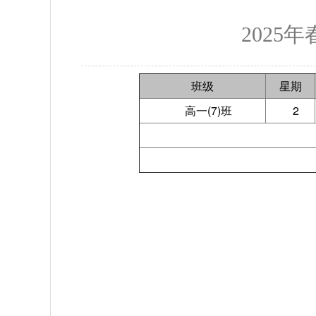
202
班级
星期
高一(7)班
2