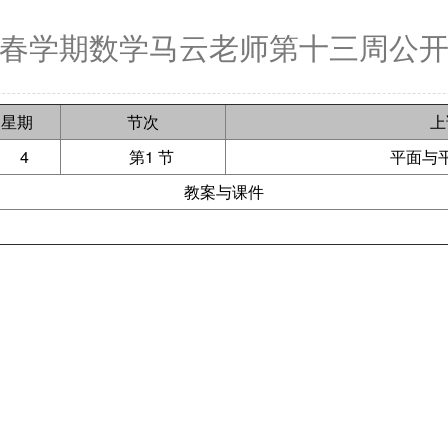
5年春学期数学马云老师第十三周公
星期
节次
上
4
第1 节
平面与平
教案与课件