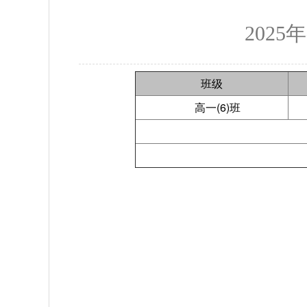
202
班级
高一(6)班